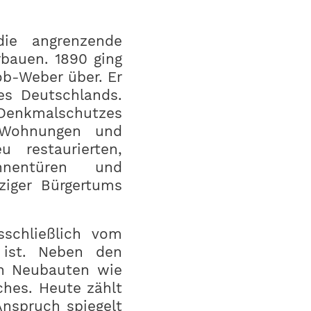
die angrenzende
erbauen. 1890 ging
ob-Weber über. Er
es Deutschlands.
 Denkmalschutzes
 Wohnungen und
 restaurierten,
nnentüren und
ziger Bürgertums
sschließlich vom
 ist. Neben den
ch Neubauten wie
ches. Heute zählt
Anspruch spiegelt