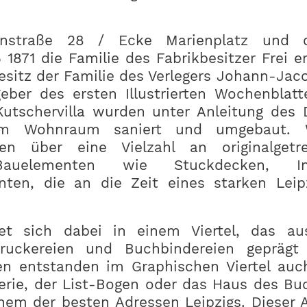
instraße 28 / Ecke Marienplatz und 
ß 1871 die Familie des Fabrikbesitzer Frei 
 Besitz der Familie des Verlegers Johann-Jac
eber des ersten Illustrierten Wochenblatt
tschervilla wurden unter Anleitung des
em Wohnraum saniert und umgebaut.
en über eine Vielzahl an originalgetreu
 Bauelementen wie Stuckdecken, I
nten, die an die Zeit eines starken Leip
det sich dabei in einem Viertel, das au
Druckereien und Buchbindereien geprägt
llen entstanden im Graphischen Viertel au
erie, der List-Bogen oder das Haus des Bu
nem der besten Adressen Leipzigs. Dieser 