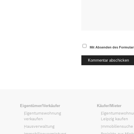
Mit Absenden des Formulars
Eigentümer/Verkäufer
Käufer/Mieter
Eigentumswohnung
Eigentumswohnu
verkaufen
Leipzig kaufen
Hausverwaltung
Immobiliensuche
Immobilienvermietung
Projekte zur Miet