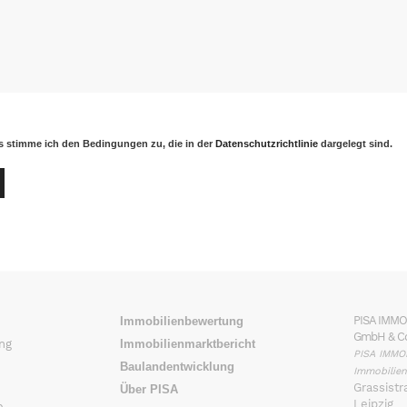
 stimme ich den Bedingungen zu, die in der
Datenschutzrichtlinie
dargelegt sind.
PISA IMM
Immobilienbewertung
GmbH & Co
ng
Immobilienmarktbericht
PISA IMMO
Baulandentwicklung
Immobilien
Grassistr
Über PISA
Leipzig
e