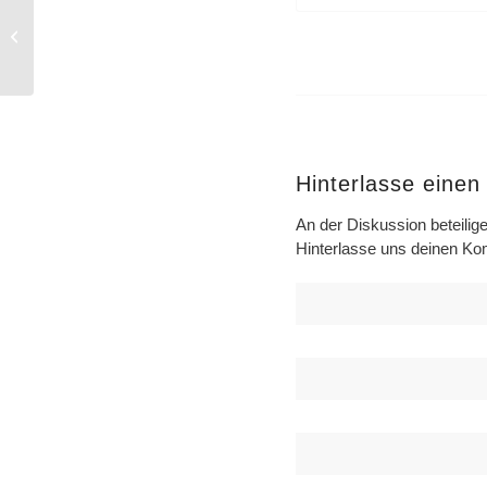
Leipzig ist beim
Jobaufbau spitze
Hinterlasse eine
An der Diskussion beteilig
Hinterlasse uns deinen K