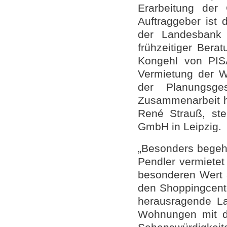
Erarbeitung der
Auftraggeber ist
der Landesbank 
frühzeitiger Bera
Kongehl von PISA
Vermietung der
der Planungsge
Zusammenarbeit h
René Strauß, stel
GmbH in Leipzig.
„Besonders begehr
Pendler vermietet
besonderen Wert a
den Shoppingcente
herausragende La
Wohnungen mit de