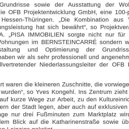
 Grundrisse sowie der Ausstattung der Wo
 die OFB Projektentwicklung GmbH, eine 100-p
Hessen-Thüringen. „Die Kombination aus 
tungsleistung hat sich bewährt“, so Projektver
. „PISA IMMOBILIEN sorgte nicht nur für 
 Wohnungen im BERNSTEINCARRÉ sondern wa
staltung und Optimierung der Grundrisse
aben wir als sehr professionell und angenehm
lvertretender Niederlassungsleiter der OFB 
t waren die kleineren Zuschnitte, die vorwieg
 wurden“, so Yves Kongehl. Ins Zentrum zieh
uf kurze Wege zur Arbeit, zu den Kultureinr
rn der Stadt legen, aber auch auf exklusive
ge nur drei Fußminuten zum Marktplatz wir
m Blick auf die Katharinenstraße sowie übe