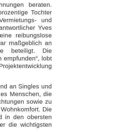
hnungen beraten.
rozentige Tochter
Vermietungs- und
antwortlicher Yves
eine reibungslose
r maßgeblich an
 beteiligt. Die
 empfunden“, lobt
Projektentwicklung
end an Singles und
t es Menschen, die
ichtungen sowie zu
n Wohnkomfort. Die
d in den obersten
r die wichtigsten