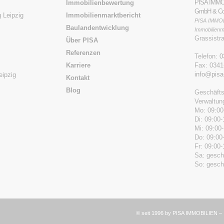
PISA IMM
Immobilienbewertung
GmbH & Co
 Leipzig
Immobilienmarktbericht
PISA IMMOB
Baulandentwicklung
Immobilienm
Grassistr
Über PISA
Referenzen
Telefon:
0
Karriere
Fax: 0341
info@pisa
eipzig
Kontakt
Blog
Geschäfts
Verwaltung
Mo: 09:00
Di: 09:00-
Mi: 09:00
Do: 09:00
Fr: 09:00-
Sa: gesch
So: gesch
© seit 1996 by PISA IMMOBILIEN 