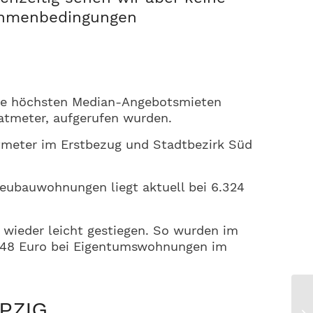
Rahmenbedingungen
n die höchsten Median-Angebotsmieten
ratmeter, aufgerufen wurden.
tmeter im Erstbezug und Stadtbezirk Süd
Neubauwohnungen liegt aktuell bei 6.324
 wieder leicht gestiegen. So wurden im
648 Euro bei Eigentumswohnungen im
PZIG