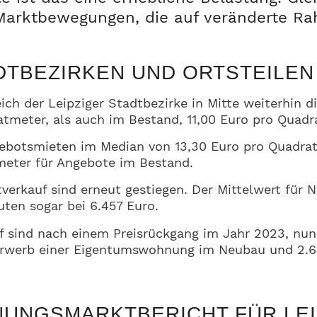
 Marktbewegungen, die auf veränderte 
DTBEZIRKEN UND ORTSTEILEN
eich der Leipziger Stadtbezirke in Mitte weiterhi
atmeter, als auch im Bestand, 11,00 Euro pro Quad
gebotsmieten im Median von 13,30 Euro pro Quadra
meter für Angebote im Bestand.
erkauf sind erneut gestiegen. Der Mittelwert für 
uten sogar bei 6.457 Euro.
f sind nach einem Preisrückgang im Jahr 2023, nun
 Erwerb einer Eigentumswohnung im Neubau und 2.
NUNGSMARKTBERICHT FÜR LEI