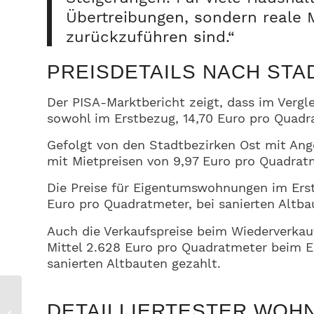
Übertreibungen, sondern reale
zurückzuführen sind.“
PREISDETAILS NACH STA
Der PISA-Marktbericht zeigt, dass im Vergl
sowohl im Erstbezug, 14,70 Euro pro Quadr
Gefolgt von den Stadtbezirken Ost mit An
mit Mietpreisen von 9,97 Euro pro Quadrat
Die Preise für Eigentumswohnungen im Erstv
Euro pro Quadratmeter, bei sanierten Altba
Auch die Verkaufspreise beim Wiederverkau
Mittel 2.628 Euro pro Quadratmeter beim
sanierten Altbauten gezahlt.
Exklusive Neubauvilla
DETAILLIERTESTER WOH
in Leipzig-Leutzsch –