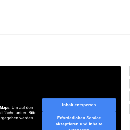
T
Inhalt entsperren
 Maps
. Um auf den
ltfläche unten. Bitte
Erforderlichen Service
tergegeben werden.
akzeptieren und Inhalte
entsperren