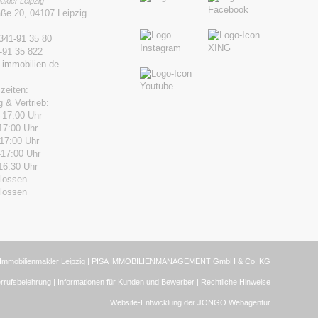
akler Leipzig
aße 20, 04107 Leipzig
341-91 35 80
-91 35 822
-immobilien.de
zeiten:
 & Vertrieb:
-17:00 Uhr
17:00 Uhr
-17:00 Uhr
-17:00 Uhr
16:30 Uhr
lossen
lossen
– Immobilienmakler Leipzig | PISA IMMOBILIENMANAGEMENT GmbH & Co. KG
rrufsbelehrung
|
Informationen für Kunden und Bewerber
|
Rechtliche Hinweise
Website-Entwicklung der JONGO Webagentur