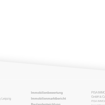
Kauf
zurück
PISA IMM
Immobilienbewertung
GmbH & Co
 Leipzig
Immobilienmarktbericht
PISA IMMOB
Baulandentwicklung