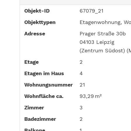
Objekt-ID
67079_21
Objekttypen
Etagenwohnung, W
Adresse
Prager Straße 30b
04103 Leipzig
(Zentrum Südost) (M
Etage
2
Etagen im Haus
4
Wohnungsnummer
21
Wohnfläche ca.
93,29 m²
Zimmer
3
Badezimmer
2
Balkone
1