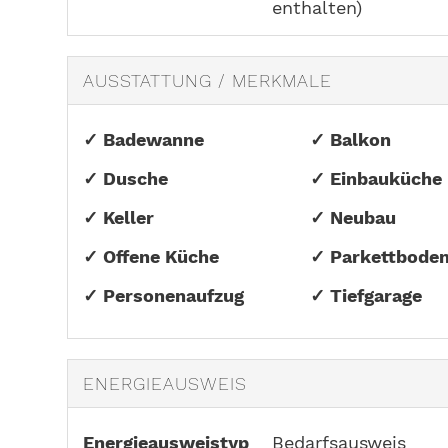
enthalten)
AUSSTATTUNG / MERKMALE
✓ Badewanne
✓ Balkon
✓ Dusche
✓ Einbauküche
✓ Keller
✓ Neubau
✓ Offene Küche
✓ Parkettbode
✓ Personenaufzug
✓ Tiefgarage
ENERGIEAUSWEIS
Energieausweistyp
Bedarfs­ausweis