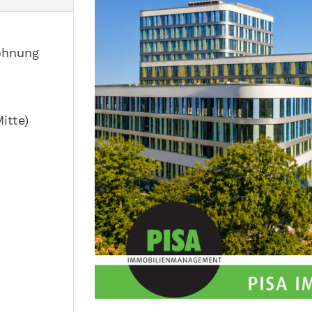
ohnung
itte)