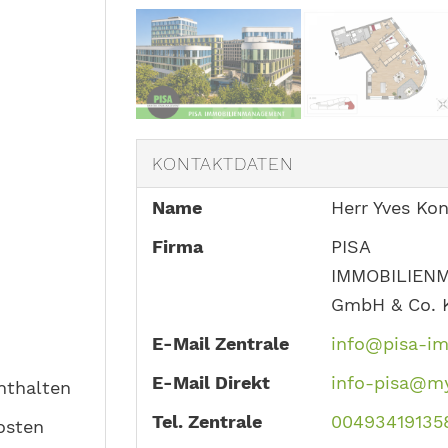
KONTAKTDATEN
Name
Herr Yves Ko
Firma
PISA
IMMOBILIEN
GmbH & Co. 
E-Mail Zentrale
info@pisa-im
E-Mail Direkt
info-pisa@my
nthalten
Tel. Zentrale
00493419135
osten