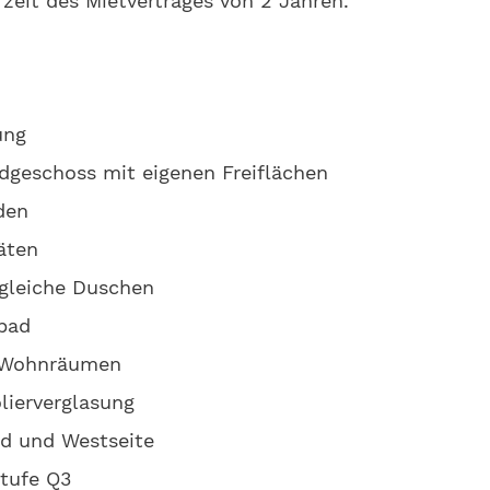
eit des Mietvertrages von 2 Jahren.
ung
rdgeschoss mit eigenen Freiflächen
den
äten
gleiche Duschen
bad
n Wohnräumen
olierverglasung
üd und Westseite
stufe Q3