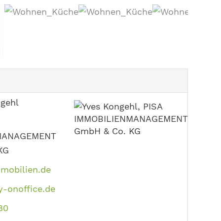
ngehl
MANAGEMENT
KG
mobilien.de
-onoffice.de
80