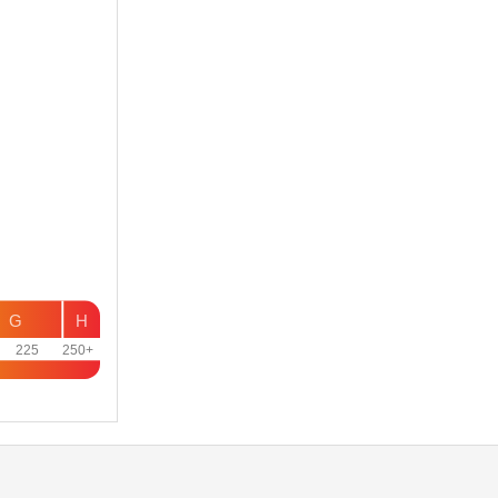
G
H
225
250+