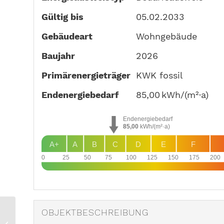
Gültig bis
05.02.2033
Gebäudeart
Wohngebäude
Baujahr
2026
Primärenergieträger
KWK fossil
Endenergie­bedarf
85,00 kWh/(m²·a)
Endenergiebedarf
85,00
kWh/(m²·a)
A+
A
B
C
D
E
F
0
25
50
75
100
125
150
175
200
I Urban wohnen im
OBJEKT­BESCHREIBUNG
OSTFORUM Leipzig I