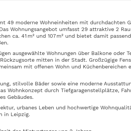
mt 49 moderne Wohneinheiten mit durchdachten Gr
z. Das Wohnungsangebot umfasst 29 attraktive 2 R
n ca. 41 m² und 107 m² und bietet damit passende
ßen.
fügen ausgewählte Wohnungen über Balkone oder Te
 Rückzugsorte mitten in der Stadt. Großzügige Fenst
gemeinsam mit offenen Wohn und Küchenbereichen
ng, stilvolle Bäder sowie eine moderne Ausstattu
as Wohnkonzept durch Tiefgaragenstellplätze, Fah
des Gebäudes.
ktur, urbanes Leben und hochwertige Wohnqualit
 in Leipzig.