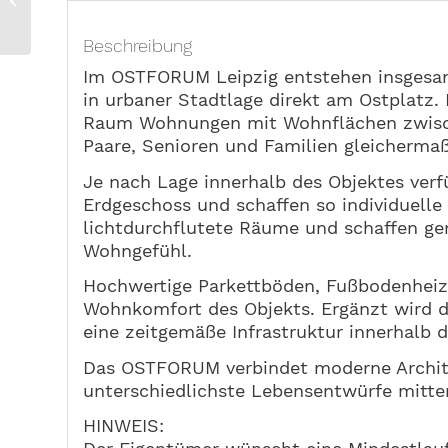
moderne Wohnungen
in zentraler
Beschreibung
Stadtlage...
Im OSTFORUM Leipzig entstehen insgesa
in urbaner Stadtlage direkt am Ostplat
Raum Wohnungen mit Wohnflächen zwische
Paare, Senioren und Familien gleicherma
Je nach Lage innerhalb des Objektes ver
Erdgeschoss und schaffen so individuelle
lichtdurchflutete Räume und schaffen 
Wohngefühl.
Hochwertige Parkettböden, Fußbodenheizu
Wohnkomfort des Objekts. Ergänzt wird d
eine zeitgemäße Infrastruktur innerhalb 
Das OSTFORUM verbindet moderne Archite
unterschiedlichste Lebensentwürfe mitten
HINWEIS: