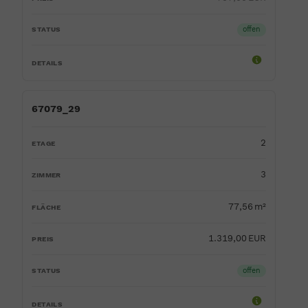
offen
67079_29
2
3
77,56 m²
1.319,00 EUR
offen