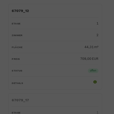
OBJEKT-ID
ETAGE
ZIMMER
FLÄCHE
PREIS
STATUS
67079_12
1
2
44,31 m²
709,00 EUR
offen
67079_17
1