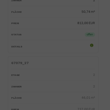
2
50,74 m²
812,00 EUR
offen
67079_27
2
2
46,01 m²
737,00 EUR