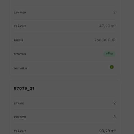
2
47,23 m²
756,00 EUR
offen
67079_21
2
3
93,29 m²