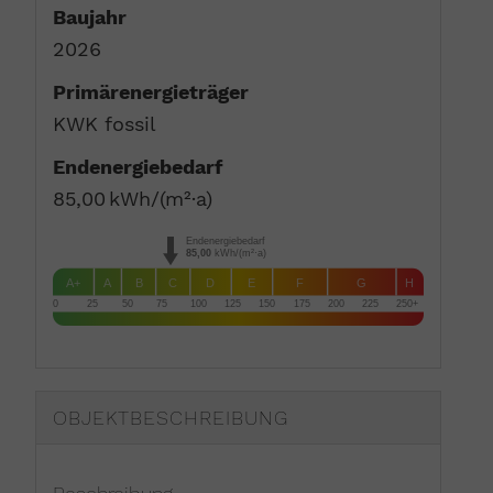
Baujahr
2026
Primärenergieträger
KWK fossil
Endenergie­bedarf
85,00 kWh/(m²·a)
Endenergiebedarf
85,00
kWh/(m²·a)
A+
A
B
C
D
E
F
G
H
0
25
50
75
100
125
150
175
200
225
250+
OBJEKT­BESCHREIBUNG