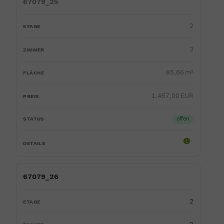
67079_25
2
3
85,66 m²
1.457,00 EUR
offen
67079_26
2