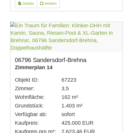
Details
merken
06796 Sandersdorf-Brehna
Zimmerplan 14
Objekt ID:
67223
Zimmer:
3,5
Wohnfläche:
162 m²
Grundstück:
1.403 m²
Verfügbar ab:
sofort
Kaufpreis:
425.000 EUR
Kaufpreis pro m²:
2.623,46 EUR