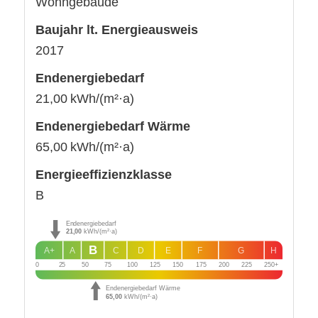
Wohngebäude
Baujahr lt. Energieausweis
2017
Endenergie­bedarf
21,00 kWh/(m²·a)
Endenergie­bedarf Wärme
65,00 kWh/(m²·a)
Energie­effizienz­klasse
B
Endenergiebedarf
21,00
kWh/(m²·a)
B
A+
A
C
D
E
F
G
H
0
25
50
75
100
125
150
175
200
225
250+
Endenergiebedarf Wärme
65,00
kWh/(m²·a)