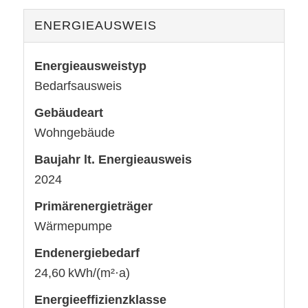
ENERGIEAUSWEIS
Energieausweistyp
Bedarfs­ausweis
Gebäudeart
Wohngebäude
Baujahr lt. Energieausweis
2024
Primärenergieträger
Wärmepumpe
Endenergie­bedarf
24,60 kWh/(m²·a)
Energie­effizienz­klasse