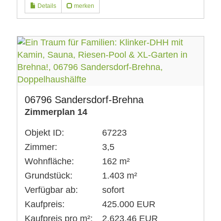
Details
merken
06796 Sandersdorf-Brehna
Zimmerplan 14
Objekt ID:
67223
Zimmer:
3,5
Wohnfläche:
162 m²
Grundstück:
1.403 m²
Verfügbar ab:
sofort
Kaufpreis:
425.000 EUR
Kaufpreis pro m²:
2.623,46 EUR